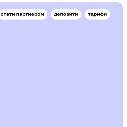
стати партнером
депозити
тарифи